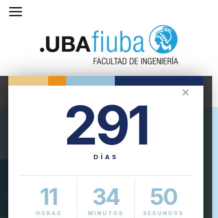
✕
291
DÍAS
11
34
51
HORAS
MINUTOS
SEGUNDOS