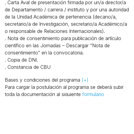
. Carta Aval de presentación firmada por un/a director/a
de Departamento / carrera / instituto y por una autoridad
de la Unidad Académica de pertenencia (decano/a,
secretario/a de Investigación, secretario/a Académico/a
o responsable de Relaciones Internacionales).
. Nota de consentimiento para publicación de artículo
científico en las Jornadas – Descargar “Nota de
consentimiento” en la convocatoria.
. Copia de DNI.
. Constancia de CBU
Bases y condiciones del programa
(+)
Para cargar la postulación al programa se deberá subir
toda la documentación al siguiente
formulario
Consultas:
ssec.relacionesinternacionales@fi.uba.ar
Facultad de Ingeniería de la Universidad de Buenos Aires
Av. Paseo Colón 850 - C1063ACV - Buenos Aires - Argentina