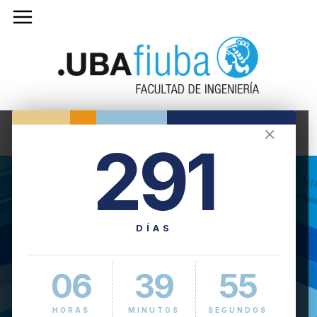
✕
291
DÍAS
06
39
56
HORAS
MINUTOS
SEGUNDOS