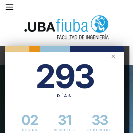
✕
293
DÍAS
02
31
33
HORAS
MINUTOS
SEGUNDOS