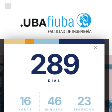
✕
289
DÍAS
16
46
23
HORAS
MINUTOS
SEGUNDOS