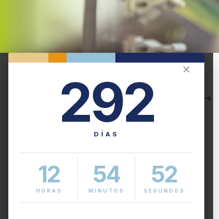
VER MÁS
+ de 40
✕
292
posgrados
Últimas noticias
Leer más
VER MÁS
DÍAS
12
54
52
HORAS
MINUTOS
SEGUNDOS