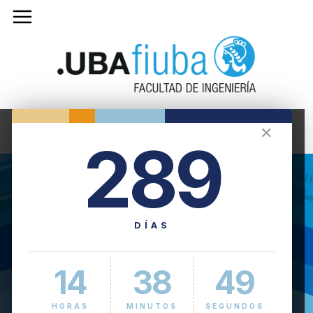
✕
289
DÍAS
14
38
50
HORAS
MINUTOS
SEGUNDOS