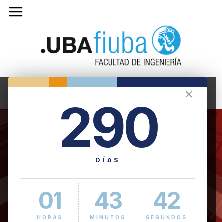
✕
290
DÍAS
01
43
42
HORAS
MINUTOS
SEGUNDOS