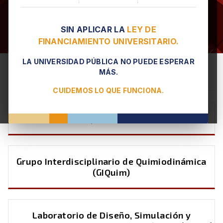
SIN APLICAR LA
LEY DE
FINANCIAMIENTO UNIVERSITARIO.
LA UNIVERSIDAD PÚBLICA NO PUEDE ESPERAR
Diseño y Desarrollo de Productos
MÁS.
CUIDEMOS LO QUE FUNCIONA.
Grupo de Diseño y Desarrollo de Productos
Grupo Interdisciplinario de Quimiodinámica
(GIQuim)
Laboratorio de Diseño, Simulación y