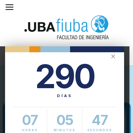
✕
290
DÍAS
07
05
47
HORAS
MINUTOS
SEGUNDOS