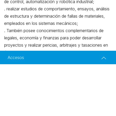
de control, automatización y robótica industrial;
. realizar estudios de comportamiento, ensayos, análisis
de estructura y determinación de fallas de materiales,
empleados en los sistemas mecánicos;
. También posee conocimientos complementarios de
legales, economía y finanzas para poder desarrollar
proyectos y realizar pericias, arbitrajes y tasaciones en
ámbitos de su incumbencia.
Accesos
Ingeniería Mecánica
Historia
Facultad de Ingeniería de la Universidad de Buenos Aires
Av. Paseo Colón 850 - C1063ACV - Buenos Aires - Argentina
Campo laboral
Website desarrollado por la Dirección de Comunicación
Institucional,
Secretaría de Coordinación General.
Estructura