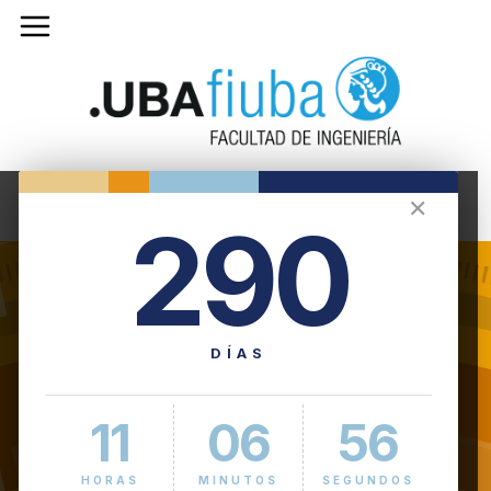
✕
290
DÍAS
11
06
57
HORAS
MINUTOS
SEGUNDOS