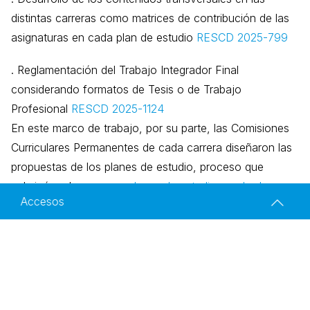
distintas carreras como matrices de contribución de las
asignaturas en cada plan de estudio
RESCD 2025-799
. Reglamentación del Trabajo Integrador Final
considerando formatos de Tesis o de Trabajo
Profesional
RESCD 2025-1124
En este marco de trabajo, por su parte, las Comisiones
Curriculares Permanentes de cada carrera diseñaron las
propuestas de los planes de estudio, proceso que
culminó en los nuevos
planes de estudio aprobados
.
Accesos
. La revisión de la oferta de grado y posgrado permitió
identificar la necesidad, pertinencia y oportunidad de
Historial
sumar una nueva carrera de Ingeniería: Bioingeniería. La
Marco Curricular
carrera fue creada por la
RESCS 2024-2043
y la
propuesta responde a los objetivos y lineamientos
Planes de estudio 2023 - 2024