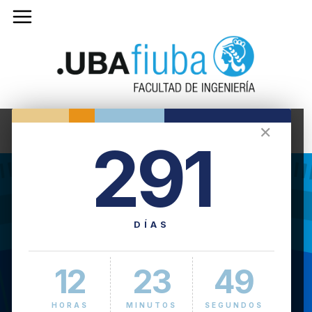
✕
291
DÍAS
12
23
50
HORAS
MINUTOS
SEGUNDOS