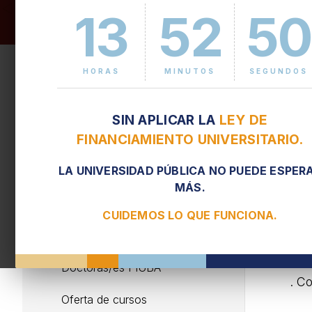
13
52
51
B
Reglamento y normativa
HORAS
MINUTOS
SEGUNDOS
Condiciones de admisión
Las
SIN APLICAR LA
LEY DE
Comisión de Doctorado
cien
FINANCIAMIENTO UNIVERSITARIO.
Cronograma de reuniones
Podr
LA UNIVERSIDAD PÚBLICA NO PUEDE ESPER
Bue
Doctorandos/as activos/as
MÁS.
has
CUIDEMOS LO QUE FUNCIONA.
Becarios/as Peruilh
. C
Programa de retención de
· R
Doctoras/es FIUBA
. C
Oferta de cursos