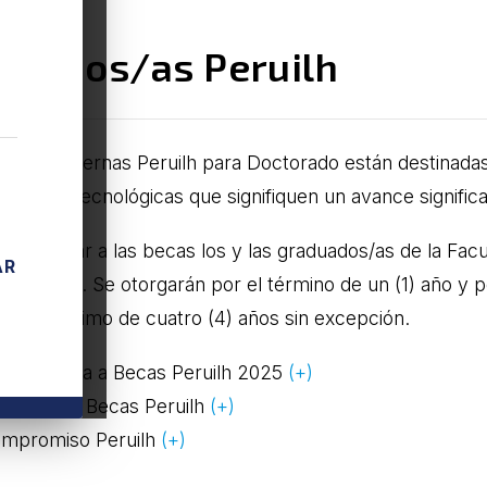
ecarios/as Peruilh
 Becas Internas Peruilh para Doctorado están destinadas 
tíficas o tecnológicas que signifiquen un avance significa
án aspirar a las becas los y las graduados/as de la Facu
AR
nos Aires. Se otorgarán por el término de un (1) año y
ta un máximo de cuatro (4) años sin excepción.
onvocatoria a Becas Peruilh 2025
(+)
eglamento Becas Peruilh
(+)
ompromiso Peruilh
(+)