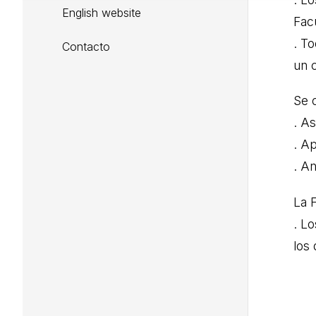
English website
Fac
. T
Contacto
un c
Se o
. As
. A
. An
La 
. L
los 