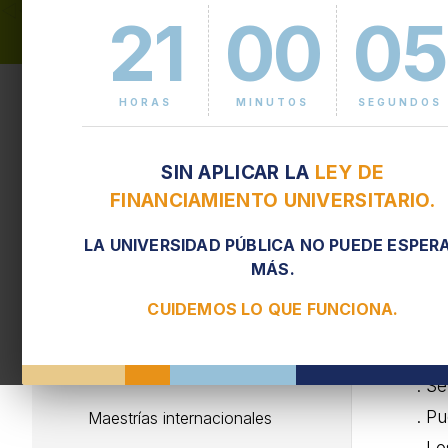
21
00
05
C
Cursos a empresas e
instituciones
HORAS
MINUTOS
SEGUNDOS
Destinatarios
La 
SIN APLICAR LA
LEY DE
emp
Estudiantes extranjeros
FINANCIAMIENTO UNIVERSITARIO.
Algu
Tipos de posgrado
LA UNIVERSIDAD PÚBLICA NO PUEDE ESPER
. P
MÁS.
Beneficios comunidad
cur
FIUBA
CUIDEMOS LO QUE FUNCIONA.
. P
Solicitud de certificados y
inst
diplomas
. Se
. P
Maestrías internacionales
. Lo