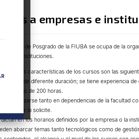
ursos a empresas e instit
Secretaría de Posgrado de la FIUBA se ocupa de la organ
resas e instituciones.
nas de las características de los cursos son las siguien
AR
ueden ser de diferente duración; se tiene experiencia de
sos de más de 200 horas.
ueden realizarse tanto en dependencias de la facultad 
itución que lo solicite.
 dictan en los horarios definidos por la empresa o la inst
ueden abarcar temas tanto tecnológicos como de gestión
s contenidos, el alcance y el nivel de los cursos son aco