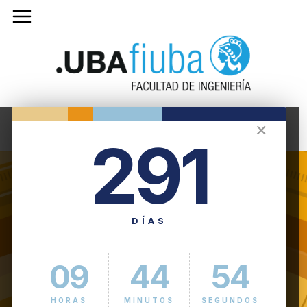
✕
291
DÍAS
09
44
54
HORAS
MINUTOS
SEGUNDOS