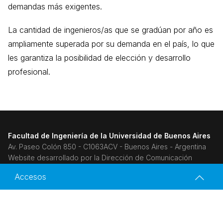
demandas más exigentes.
La cantidad de ingenieros/as que se gradúan por año es
ampliamente superada por su demanda en el país, lo que
les garantiza la posibilidad de elección y desarrollo
profesional.
Facultad de Ingeniería de la Universidad de Buenos Aires
Av. Paseo Colón 850 - C1063ACV - Buenos Aires - Argentina
Website desarrollado por la Dirección de Comunicación
Institucional,
Accesos
Secretaría de Coordinación General.
Ingeniería en Energía Eléctrica