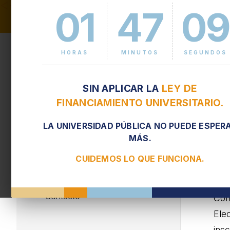
01
47
10
I
Ingeniería en Energía
Eléctrica
HORAS
MINUTOS
SEGUNDOS
Historia
La i
SIN APLICAR LA
LEY DE
las
Campo laboral
FINANCIAMIENTO UNIVERSITARIO.
des
Estructura
Est
LA UNIVERSIDAD PÚBLICA NO PUEDE ESPER
MÁS.
ele
Plan de estudios
cre
CUIDEMOS LO QUE FUNCIONA.
Autoridades
la c
Contacto
Con
Ele
insc