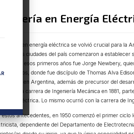
ngeniería en Energía Eléctr
ngeniería en energía eléctrica se volvió crucial para la 
 principales ciudades del país comenzaron a establecer 
tacada de esos primeros años fue Jorge Newbery, quien
ados Unidos, donde fue discípulo de Thomas Alva Ediso
AR
ctrotecnia en Argentina, además de precursor del desarro
ación de la carrera de Ingeniería Mecánica en 1881, part
uestión eléctrica. Lo mismo ocurrió con la carrera de Ing
 estos antecedentes, en 1950 comenzó el primer ciclo le
ctricista, dependiente del Departamento de Electrotecni
riptos/as desde su inicio, ya que la única especialidad p