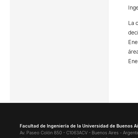
Inge
La 
deci
Ene
áre
Ener
Facultad de Ingeniería de la Universidad de Buenos A
Av. Paseo Colón 850 - C1063ACV - Buenos Aires - Argent