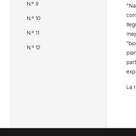
N.º 9
"Na
conv
N.º 10
lleg
N.º 11
mej
“bi
N.º 12
pla
par
exp
La 