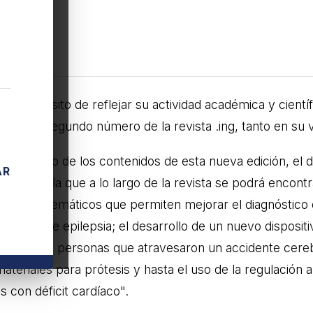
6
.º 2
el propósito de reflejar su actividad académica y científ
senta el segundo número de la revista .ing, tanto en su 
o anticipo de los contenidos de esta nueva edición, el 
AR
ado detalla que a lo largo de la revista se podrá encont
elos matemáticos que permiten mejorar el diagnóstico 
íacas o de epilepsia; el desarrollo de un nuevo dispositiv
ricidad en personas que atravesaron un accidente cerebr
materiales para prótesis y hasta el uso de la regulación
s con déficit cardíaco".