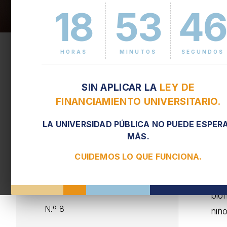
18
53
4
N
N.º 1
HORAS
MINUTOS
SEGUNDOS
N.º 2
Con 
SIN APLICAR LA
LEY DE
N.º 3
pre
FINANCIAMIENTO UNIVERSITARIO.
N.º 4
Com
LA UNIVERSIDAD PÚBLICA NO PUEDE ESPER
Salg
N.º 5
MÁS.
mod
CUIDEMOS LO QUE FUNCIONA.
N.º 6
card
mot
N.º 7
bio
N.º 8
niño